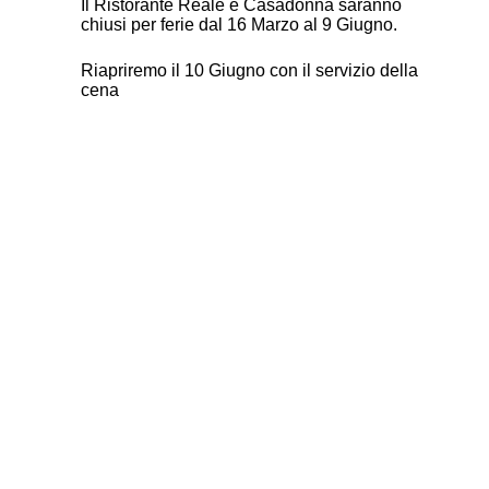
Il Ristorante Reale e Casadonna saranno
chiusi per ferie dal 16 Marzo al 9 Giugno.
Riapriremo il 10 Giugno con il servizio della
cena
Privacy
Desidero iscrivermi alla newsletter per scopr
visione della privacy policy*
Desidero iscrivermi alla newsletter anc