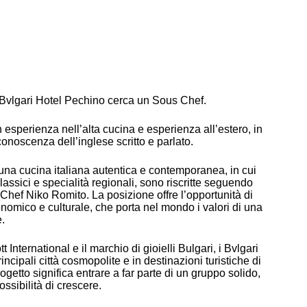
l Bvlgari Hotel Pechino cerca un Sous Chef.
esperienza nell’alta cucina e esperienza all’estero, in
 conoscenza dell’inglese scritto e parlato.
una cucina italiana autentica e contemporanea, in cui
 classici e specialità regionali, sono riscritte seguendo
 Chef Niko Romito. La posizione offre l’opportunità di
ronomico e culturale, che porta nel mondo i valori di una
e.
 International e il marchio di gioielli Bulgari, i Bvlgari
incipali città cosmopolite e in destinazioni turistiche di
rogetto significa entrare a far parte di un gruppo solido,
ossibilità di crescere.