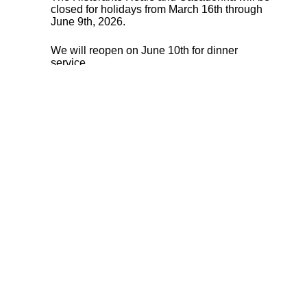
closed for holidays from March 16th through
June 9th, 2026.
We will reopen on June 10th for dinner
service.
Privacy
I would like to subscribe to the newsletter to 
the privacy policy.*