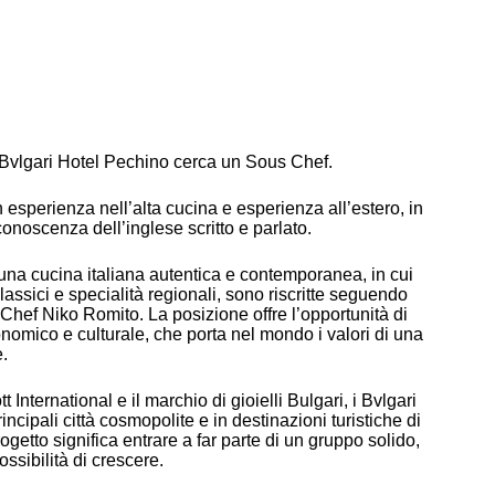
l Bvlgari Hotel Pechino cerca un Sous Chef.
esperienza nell’alta cucina e esperienza all’estero, in
 conoscenza dell’inglese scritto e parlato.
una cucina italiana autentica e contemporanea, in cui
 classici e specialità regionali, sono riscritte seguendo
 Chef Niko Romito. La posizione offre l’opportunità di
ronomico e culturale, che porta nel mondo i valori di una
e.
 International e il marchio di gioielli Bulgari, i Bvlgari
incipali città cosmopolite e in destinazioni turistiche di
rogetto significa entrare a far parte di un gruppo solido,
ossibilità di crescere.