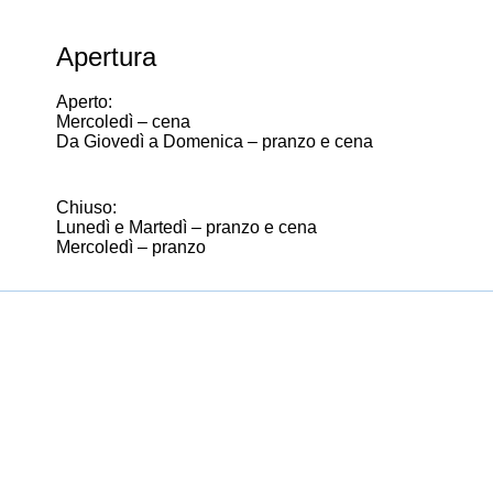
Apertura
Aperto:
Mercoledì – cena
Da Giovedì a Domenica – pranzo e cena
Chiuso:
Lunedì e Martedì – pranzo e cena
Mercoledì – pranzo
Il Ristorante Reale e Casadonna saranno chiusi per
ferie dal 16 Marzo al 9 Giugno.
Riapriremo il 10 Giugno con il servizio della cena