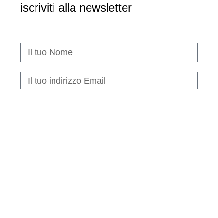
iscriviti alla newsletter
Privacy
Desidero iscrivermi alla newsletter per scoprire consigli e
suggerimenti. Confermo di aver preso visione della privacy
policy*
Desidero iscrivermi alla newsletter anche per
ricevere offerte promozionali e comunicazioni
commerciali. Confermo di aver preso visione della
privacy policy.*
Acconsento
Non acconsento