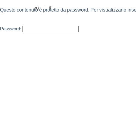
en
it
Questo contenuto è protetto da password. Per visualizzarlo inser
Password: