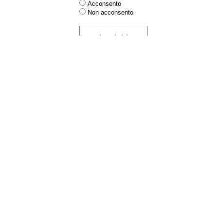
Acconsento
Non acconsento
iscriviti
privacy
cookie