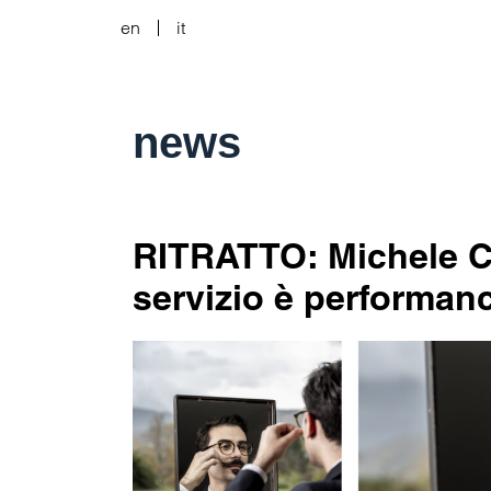
en
it
news
RITRATTO: Michele Ch
servizio è performan