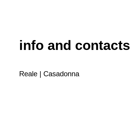
info and contacts
Reale | Casadonna
Piana Santa Liberata – 67031, Castel di Sangro (AQ)
Tel +39 0864 69382
Fax +39 0864 840610
Reale: info@ristorantereale.it
Casadonna: reservations@casadonna.it
Stampa: comunicazione@nikoromito.com