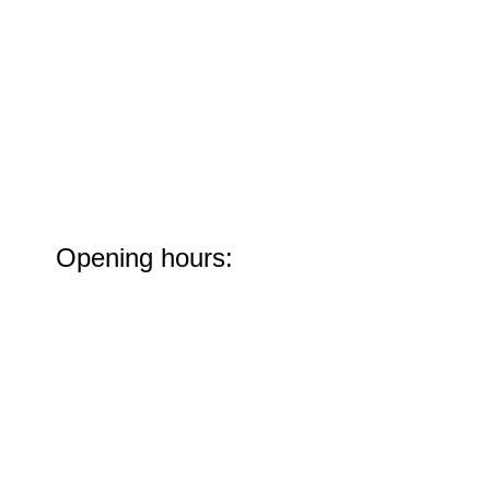
Opening hours:
Opening days:
Wednesday – dinner only
Thursday - Sunday - lunch and dinner
Closing days:
Monday and Tuesday - lunch and dinner
Wednesday - lunch only