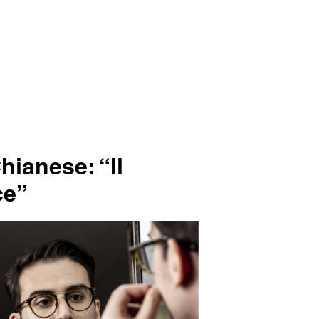
ianese: “Il
ce”